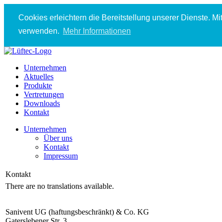
Cookies erleichtern die Bereitstellung unserer Dienste. M
verwenden.
Mehr Informationen
Unternehmen
Aktuelles
Produkte
Vertretungen
Downloads
Kontakt
Unternehmen
Über uns
Kontakt
Impressum
Kontakt
There are no translations available.
Sanivent UG (haftungsbeschränkt) & Co. KG
Gaterslebener Str. 3